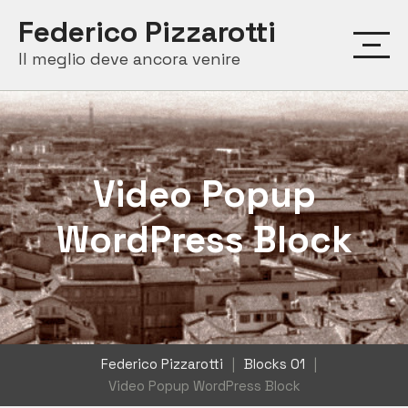
Skip
Federico Pizzarotti
to
Il meglio deve ancora venire
content
Video Popup
WordPress Block
Federico Pizzarotti
|
Blocks 01
|
Video Popup WordPress Block