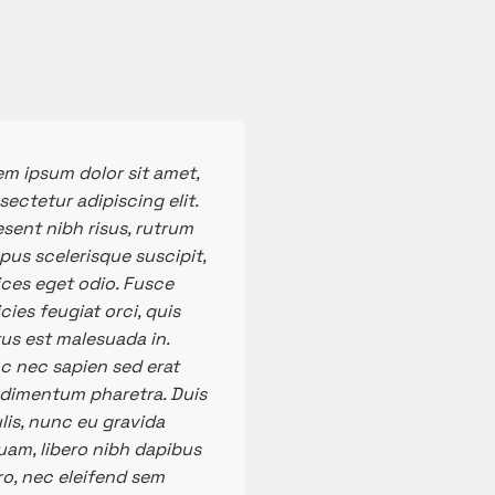
em ipsum dolor sit amet,
ectetur adipiscing elit.
sent nibh risus, rutrum
us scelerisque suscipit,
ices eget odio. Fusce
icies feugiat orci, quis
us est malesuada in.
c nec sapien sed erat
dimentum pharetra. Duis
lis, nunc eu gravida
uam, libero nibh dapibus
ro, nec eleifend sem