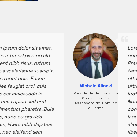
 ipsum dolor sit amet,
Lor
ctetur adipiscing elit.
cons
ent nibh risus, rutrum
Prae
s scelerisque suscipit,
temp
ces eget odio. Fusce
ultr
ies feugiat orci, quis
Michele Alinovi
ultr
s est malesuada in.
luct
Presidente del Consiglio
Comunale e Già
nec sapien sed erat
Nun
Assessore del Comune
di Parma
mentum pharetra. Duis
con
is, nunc eu gravida
iacu
am, libero nibh dapibus
aliq
o, nec eleifend sem
libe