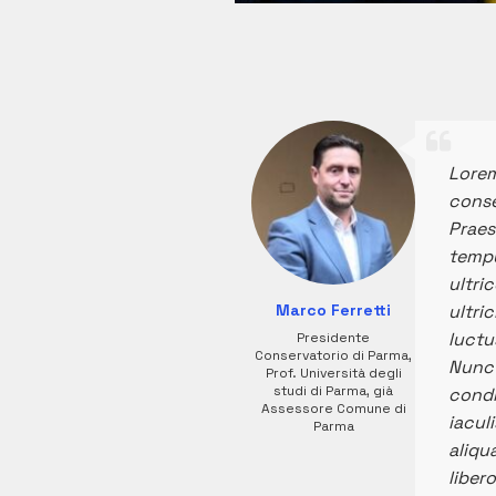
Lorem
conse
Praes
tempu
ultri
Marco Ferretti
ultric
luctu
Presidente
Conservatorio di Parma,
Nunc 
Prof. Università degli
studi di Parma, già
condi
Assessore Comune di
iacul
Parma
aliqu
liber