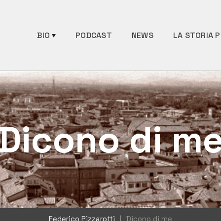
BIO
PODCAST
NEWS
LA STORIA P
Dicono di m
Federico Pizzarotti
|
Dicono di me