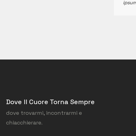
ipsum
Dove Il Cuore Torna Sempre
dove trovarmi, incontrarmi e
chiacchierare.