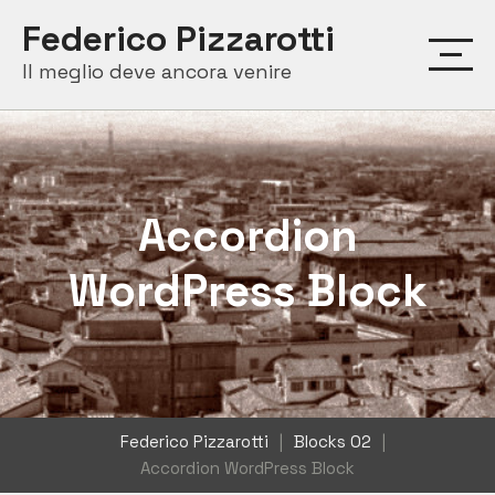
Skip
Federico Pizzarotti
to
Il meglio deve ancora venire
content
Accordion
WordPress Block
Federico Pizzarotti
|
Blocks 02
|
Accordion WordPress Block