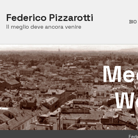
Skip
to
Federico Pizzarotti
content
BIO
Il meglio deve ancora venire
Med
W
Fede