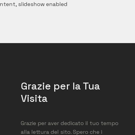
ontent, slideshow enabled
Grazie per la Tua
Visita
Grazie per aver dedicato il tuo tempo
alla lettura del sito. Spero che i