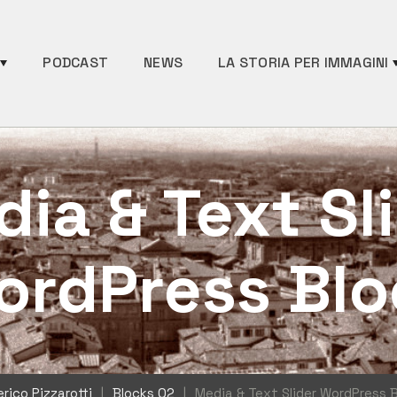
PODCAST
NEWS
LA STORIA PER IMMAGINI
ia & Text Sl
ordPress Blo
rico Pizzarotti
|
Blocks 02
|
Media & Text Slider WordPress 