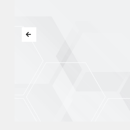
New Editing
It’s a whole new way to u
DOWN