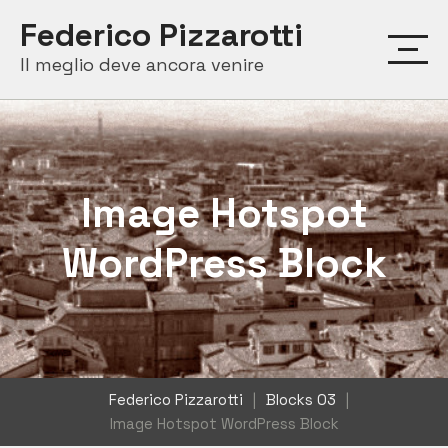
Skip
Federico Pizzarotti
to
Il meglio deve ancora venire
content
Image Hotspot
WordPress Block
Federico Pizzarotti
|
Blocks 03
|
Image Hotspot WordPress Block