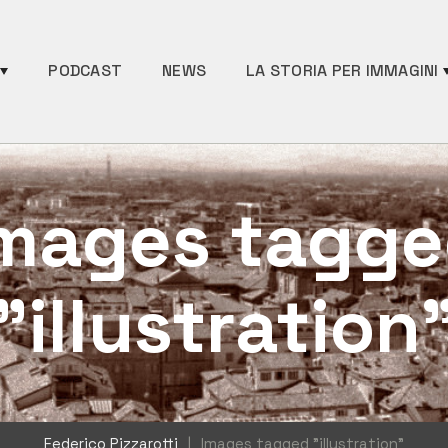
PODCAST
NEWS
LA STORIA PER IMMAGINI
mages tagg
"illustration
Federico Pizzarotti
|
Images tagged "illustration"