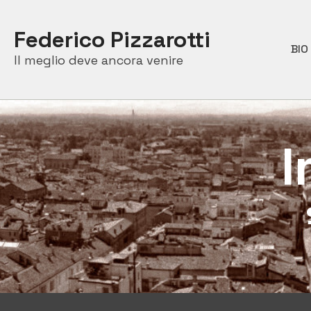
Skip
to
Federico Pizzarotti
content
BIO
Il meglio deve ancora venire
I