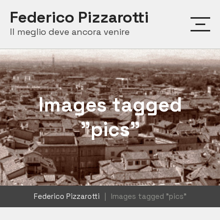
Skip
Federico Pizzarotti
to
Il meglio deve ancora venire
content
Images tagged
"pics"
Federico Pizzarotti
|
Images tagged "pics"