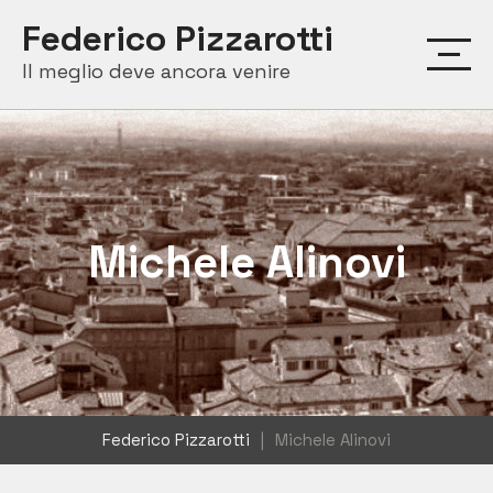
Skip
Federico Pizzarotti
to
Il meglio deve ancora venire
content
Michele Alinovi
Federico Pizzarotti
|
Michele Alinovi