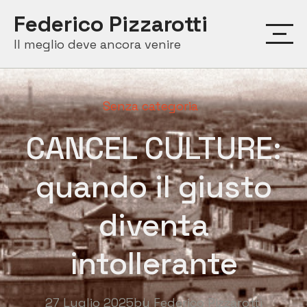
Skip
Federico Pizzarotti
to
Il meglio deve ancora venire
content
Senza categoria
CANCEL CULTURE:
quando il giusto
diventa
intollerante
27 Luglio 2025
by
Federico Pizzarotti