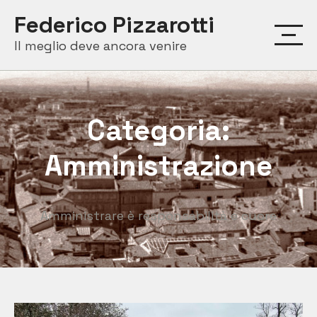
Skip
Federico Pizzarotti
to
Il meglio deve ancora venire
content
Categoria:
Amministrazione
Amministrare è responsabilità e cuore